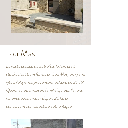
Lou Mas
Le vaste espace où autrefois le foin était
stocké s’est transformé en Lou Mas, un grand
gîte à l’élégance provençale, achevé en 2009.
Quant à notre maison familiale, nous l’avons
rénovée avec amour depuis 2012, en
conservant son caractère authentique.